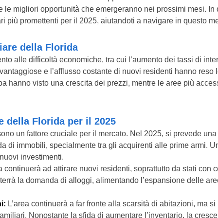
re le migliori opportunità che emergeranno nei prossimi mesi. In
ari più promettenti per il 2025, aiutandoti a navigare in questo 
are della Florida
nto alle difficoltà economiche, tra cui l’aumento dei tassi di in
li vantaggiose e l’afflusso costante di nuovi residenti hanno reso lo
a hanno visto una crescita dei prezzi, mentre le aree più acces
 della Florida per il 2025
 sono un fattore cruciale per il mercato. Nel 2025, si prevede una
a di immobili, specialmente tra gli acquirenti alle prime armi. 
 nuovi investimenti.
 continuerà ad attirare nuovi residenti, soprattutto da stati con 
sterrà la domanda di alloggi, alimentando l’espansione delle ar
i:
L’area continuerà a far fronte alla scarsità di abitazioni, ma s
tifamiliari. Nonostante la sfida di aumentare l’inventario, la cr