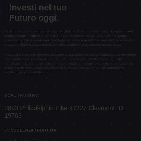
Investi nel tuo
Futuro oggi.
Destinato esclusivamente a Investitori Accreditati. Questo sito web e i suoi contenuti non
rappresentano un’offerta di vendita o una sollecitazione all’acquisto di titoli in alcuna
giurisdizione. I titoli eventualmente offerti non saranno registrati ai sensi del Securities Act
e saranno disponibili solo tramite un memorandum di collocamento privato scritto.
I materiali e il sito web possono includere dichiarazioni previsionali riguardanti le convinzioni
e le aspettative di Phoenix RE Capital, così come i suoi prodotti e servizi. Queste
dichiarazioni si basano su piani e proiezioni attuali, che potrebbero non concretizzarsi in
futuro. I destinatari dovrebbero condurre le proprie ricerche e non fare affidamento
esclusivo su queste dichiarazioni.
DOVE TROVARCI
2093 Philadelphia Pike #7327 Claymont, DE
19703
CONSULENZA GRATUITA