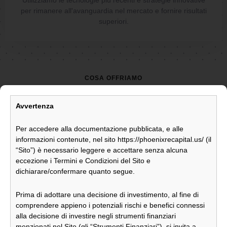
Utilizziamo le tecnologie più recenti e strategie innovative
per rimanere all'avanguardia nel mercato e fornire risultati
superiori.
COSA OFFRIAMO
Intuizioni visionarie trasformano
Avvertenza
terreni ordinari in beni straordinari
Per accedere alla documentazione pubblicata, e alle
informazioni contenute, nel sito https://phoenixrecapital.us/ (il
Phoenix RE Capital offre agli investitori italiani l’accesso alle
“Sito”) è necessario leggere e accettare senza alcuna
straordinarie opportunità del mercato immobiliare americano,
eccezione i Termini e Condizioni del Sito e
uno dei più vasti e remunerativi al mondo. Con una profonda
dichiarare/confermare quanto segue.
esperienza e una strategia mirata, Phoenix RE Capital
trasforma terreni sottovalutati in asset di alto valore. Il nostro
approccio innovativo assicura che ogni proprietà raggiunga il
Prima di adottare una decisione di investimento, al fine di
suo massimo potenziale, generando valore significativo per i
comprendere appieno i potenziali rischi e benefici connessi
nostri investitori. Grazie alla nostra capacità di affrontare le
alla decisione di investire negli strumenti finanziari
complessità e di sfruttare le inefficienze del mercato,
menzionati nel Sito (gli “Strumenti Finanziari”), si invita a