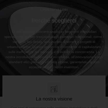
I NOSTRI VALORI
Perché sceglierci
Ci distinguiamo concentrandoci su segmenti immobiliari
specializzati, spesso trascurati dagli investitori tradizionali, come i
tax liens, tax deeds, acquisizioni di terreni e progetti di
urbanizzazione. Questo approccio ci consente di capitalizzare
sulle inefficienze del mercato e di evitare la concorrenza. La
nostra incrollabile dedizione all’eccellenza, all’innovazione e agli
standard etici guida ogni nostra azione, garantendo risultati
eccezionali per i nostri investitori.
La nostra visione
Con anni di esperienza nella gestione immobiliare e degli